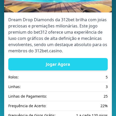
Dream Drop Diamonds da 312bet brilha com joias
preciosas e premiações milionárias. Este jogo
premium do bet312 oferece uma experiência de
luxo com gráficos de alta definição e mecânicas
envolventes, sendo um destaque absoluto para os
membros do 312bet.casino.
Jogar Agora
Rolos:
5
Linhas:
3
Linhas de Pagamento:
25
Frequência de Acerto:
22%
Frequência de Giros Grátis:
1 a cada 120 giros