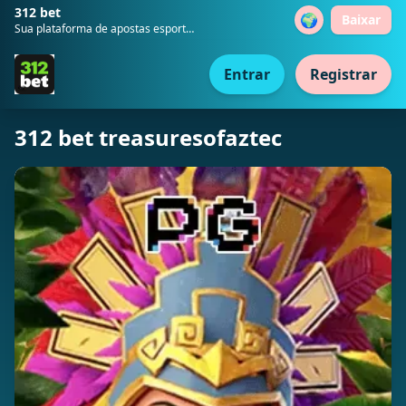
312 bet
🌍
Baixar
Sua plataforma de apostas esportivas online!
Entrar
Registrar
312 bet treasuresofaztec