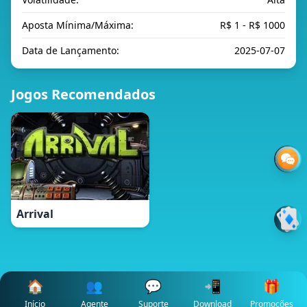
Aposta Mínima/Máxima:
R$ 1 - R$ 1000
Data de Lançamento:
2025-07-07
Jogos Recomendados
Arrival
🏠
👥
💬
📲
🎁
Início
Agente
Suporte
Download
Promoções