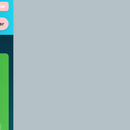
xar
ar