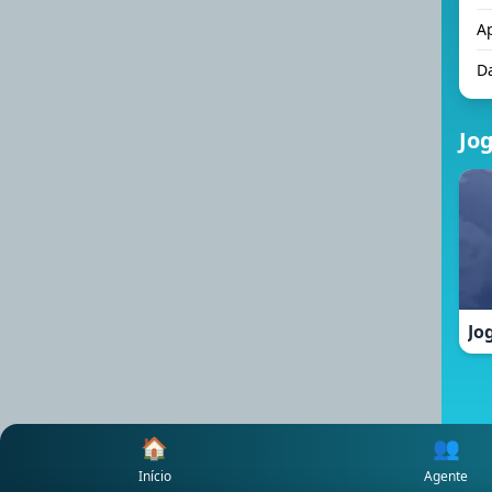
A
D
Jo
Jo
🏠
👥
Início
Agente