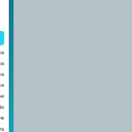
e
/A
/A
/A
/A
el
ão
5%
lta