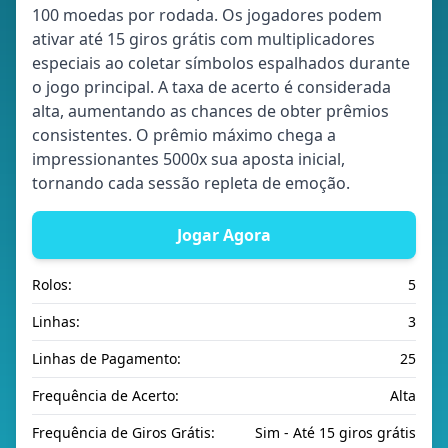
100 moedas por rodada. Os jogadores podem
ativar até 15 giros grátis com multiplicadores
especiais ao coletar símbolos espalhados durante
o jogo principal. A taxa de acerto é considerada
alta, aumentando as chances de obter prêmios
consistentes. O prêmio máximo chega a
impressionantes 5000x sua aposta inicial,
tornando cada sessão repleta de emoção.
Jogar Agora
Rolos:
5
Linhas:
3
Linhas de Pagamento:
25
Frequência de Acerto:
Alta
Frequência de Giros Grátis:
Sim - Até 15 giros grátis