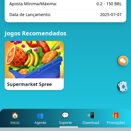
Aposta Mínima/Máxima:
0.2 - 150 BRL
Data de Lançamento:
2025-07-07
Jogos Recomendados
Supermarket Spree
🏠
👥
💬
📲
🎁
Início
Agente
Suporte
Download
Promoções