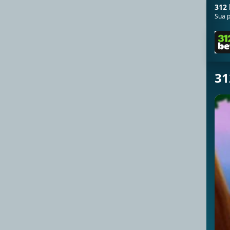
312 
31