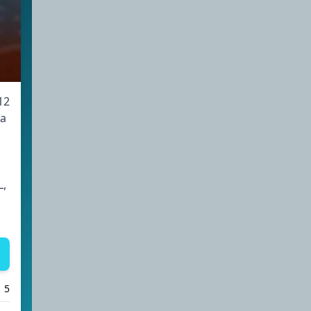
12
da
L,
5