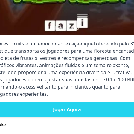
orest Fruits é um emocionante caça-níquel oferecido pelo 3
et que transporta os jogadores para uma floresta encanta
epleta de frutas silvestres e recompensas generosas. Com
ráficos vibrantes, animações fluidas e um tema relaxante,
ste jogo proporciona uma experiência divertida e lucrativa.
s jogadores podem ajustar suas apostas entre 0.1 e 100 BR
ornando-o acessível tanto para iniciantes quanto para
ogadores experientes.
Jogar Agora
los: