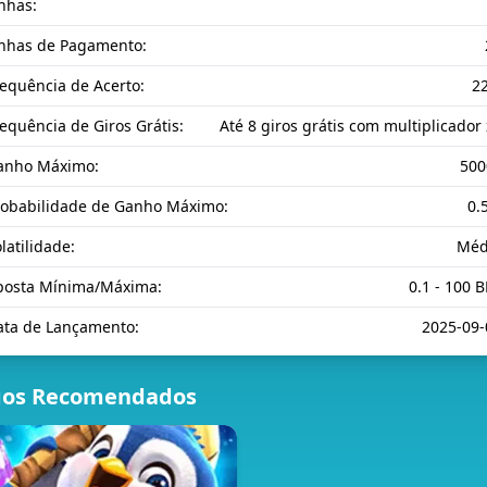
nhas:
inhas de Pagamento:
equência de Acerto:
2
equência de Giros Grátis:
Até 8 giros grátis com multiplicador
anho Máximo:
500
robabilidade de Ganho Máximo:
0.
latilidade:
Méd
posta Mínima/Máxima:
0.1 - 100 
ata de Lançamento:
2025-09-
gos Recomendados