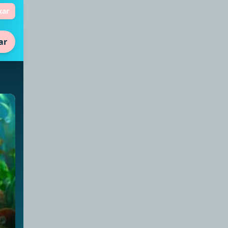
xar
ar