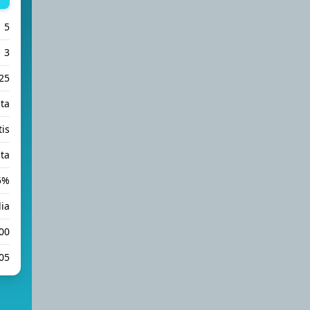
5
3
25
lta
tis
ta
5%
ia
100
05