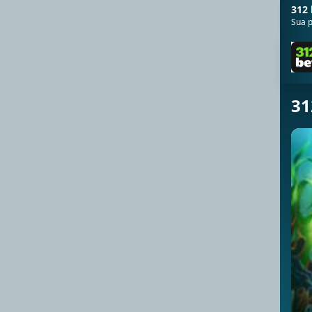
312 
31