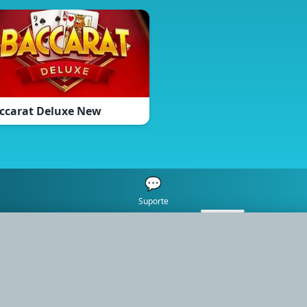
ccarat Deluxe New
💬
Suporte