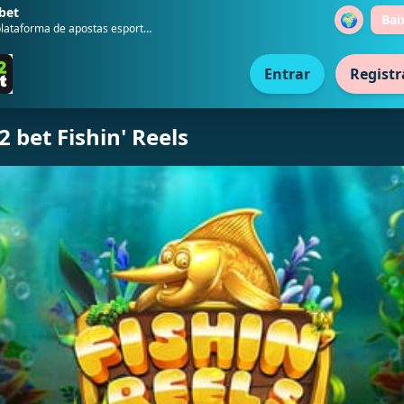
bet
🌍
Bai
Sua plataforma de apostas esportivas online!
Entrar
Registr
2 bet Fishin' Reels