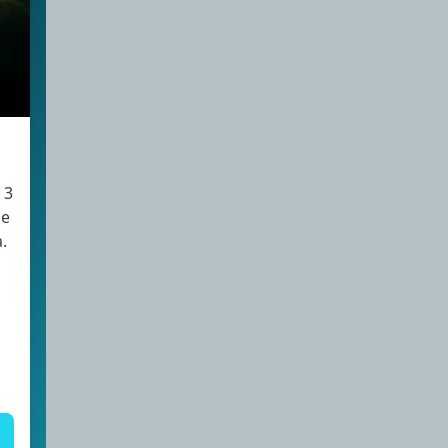
 3
de
.