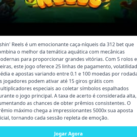
ishin' Reels é um emocionante caça-níqueis da 312 bet que
ombina o melhor da temática aquática com mecânicas
odernas para proporcionar grandes vitórias. Com 5 rolos e
ileiras, este jogo oferece 25 linhas de pagamento, volatilida
édia e apostas variando entre 0.1 e 100 moedas por rodada
s jogadores podem ativar até 15 giros grátis com
ultiplicadores especiais ao coletar símbolos espalhados
urante o jogo principal. A taxa de acerto é considerada alta,
umentando as chances de obter prêmios consistentes. O
rêmio máximo chega a impressionantes 5000x sua aposta
nicial, tornando cada sessão repleta de emoção.
Jogar Agora